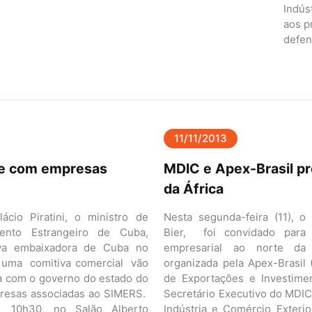
Indús
aos p
defen
11/11/2013
ne com empresas
MDIC e Apex-Brasil p
da África
lácio Piratini, o ministro de
Nesta segunda-feira (11), o
mento Estrangeiro de Cuba,
Bier, foi convidado para
ova embaixadora de Cuba no
empresarial ao norte da 
 e uma comitiva comercial vão
organizada pela Apex-Brasil 
sa com o governo do estado do
de Exportações e Investime
presas associadas ao SIMERS.
Secretário Executivo do MDIC
10h30, no Salão Alberto
Indústria e Comércio Exterior