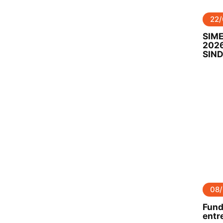
22
SIME
2026
SIND
08
Fund
entre