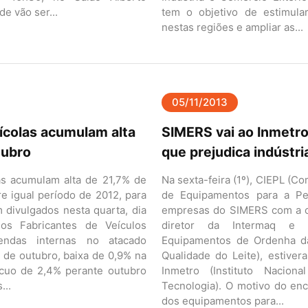
de vão ser...
tem o objetivo de estimular
nestas regiões e ampliar as...
05/11/2013
ícolas acumulam alta
SIMERS vai ao Inmetro
tubro
que prejudica indústria
as acumulam alta de 21,7% de
Na sexta-feira (1º), CIEPL (C
e igual período de 2012, para
de Equipamentos para a Pec
 divulgados nesta quarta, dia
empresas do SIMERS com a c
dos Fabricantes de Veículos
diretor da Intermaq e
endas internas no atacado
Equipamentos de Ordenha da
 de outubro, baixa de 0,9% na
Qualidade do Leite), estiver
cuo de 2,4% perante outubro
Inmetro (Instituto Nacion
...
Tecnologia). O motivo do enco
dos equipamentos para...