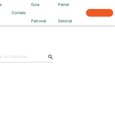
e
Guia
Painel
Associe-
Contato
Patronal
Setorial
se
search