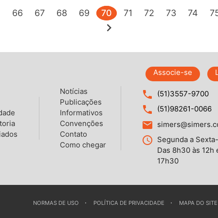
5
66
67
68
69
70
71
72
73
74
7
chevron_right
Associe-se
Notícias
local_phone
(51)3557-9700
Publicações
local_phone
(51)98261-0066
idade
Informativos
toria
Convenções
email
simers@simers.c
iados
Contato
query_builder
Segunda a Sexta-
Como chegar
Das 8h30 às 12h 
17h30
NORMAS DE USO
POLÍTICA DE PRIVACIDADE
MAPA DO SITE