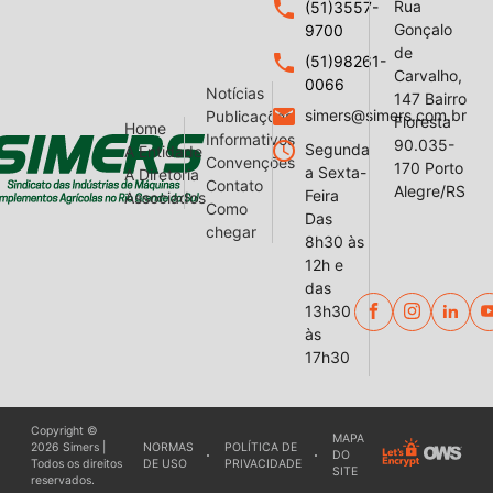
local_phone
Rua
(51)3557-
Gonçalo
9700
de
local_phone
(51)98261-
Carvalho,
0066
Notícias
147 Bairro
email
simers@simers.com.br
Publicações
Floresta
Home
Informativos
90.035-
query_builder
Segunda
A Entidade
Convenções
170 Porto
a Sexta-
A Diretoria
Contato
Alegre/RS
Feira
Associados
Como
Das
chegar
8h30 às
12h e
das
13h30
às
17h30
Copyright ©
MAPA
2026 Simers |
NORMAS
POLÍTICA DE
DO
Todos os direitos
DE USO
PRIVACIDADE
SITE
reservados.