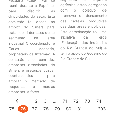
Pecuária (CIEP) vai se
agrícolas estão agregados
reunir durante a Expointer
com o objetivo de
para discutir as
promover o adensamento
dificuldades do setor. Esta
das cadeias produtivas
comissão foi criada no
das duas áreas envolvidas.
âmbito do Simers para
Esta aproximação foi uma
tratar dos interesses deste
iniciativa da Fiergs
segmento na área
(Federação das Indústrias
industrial. O coordenador é
do Rio Grande do Sul) e
Carlos Machado,
tem o apoio do Governo do
proprietário da Intermac. A
Rio Grande do Sul...
comissão nasce com dez
empresas associadas do
Simers e pretende buscar
oportunidades para
ampliar o mercado de
pequenas e médias
empresas. A força...
chevron_left
1
2
3
…
71
72
73
74
75
76
77
78
79
80
81
…
203