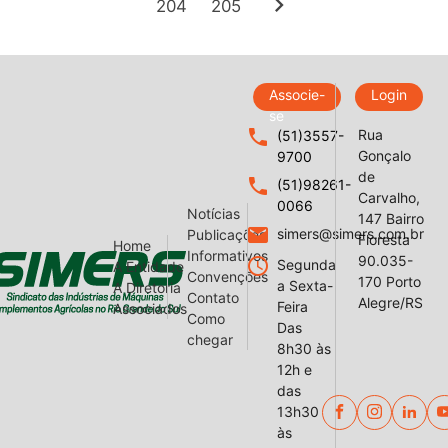
chevron_right
204
205
Associe-
Login
se
local_phone
Rua
(51)3557-
Gonçalo
9700
de
local_phone
(51)98261-
Carvalho,
0066
Notícias
147 Bairro
email
simers@simers.com.br
Publicações
Floresta
Home
Informativos
90.035-
query_builder
Segunda
A Entidade
Convenções
170 Porto
a Sexta-
A Diretoria
Contato
Alegre/RS
Feira
Associados
Como
Das
chegar
8h30 às
12h e
das
13h30
às