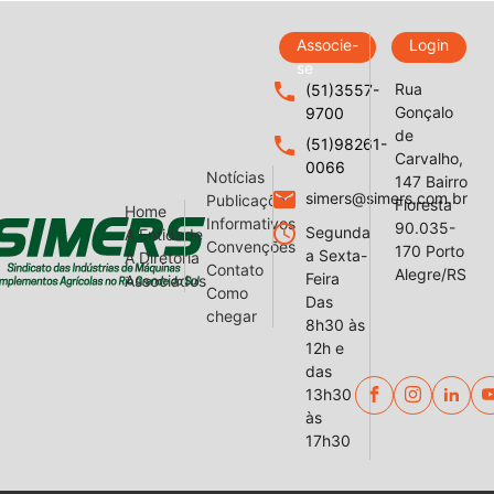
Associe-
Login
se
local_phone
Rua
(51)3557-
Gonçalo
9700
de
local_phone
(51)98261-
Carvalho,
0066
Notícias
147 Bairro
email
simers@simers.com.br
Publicações
Floresta
Home
Informativos
90.035-
query_builder
Segunda
A Entidade
Convenções
170 Porto
a Sexta-
A Diretoria
Contato
Alegre/RS
Feira
Associados
Como
Das
chegar
8h30 às
12h e
das
13h30
às
17h30