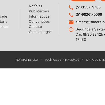
Notícias
local_phone
(51)3557-9700
Publicações
local_phone
(51)98261-0066
idade
Informativos
toria
Convenções
email
simers@simers.c
iados
Contato
query_builder
Segunda a Sexta-
Como chegar
Das 8h30 às 12h 
17h30
NORMAS DE USO
POLÍTICA DE PRIVACIDADE
MAPA DO SITE