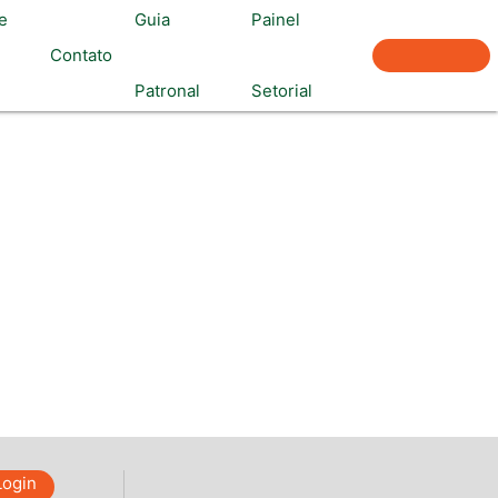
e
Guia
Painel
Associe-
Contato
Patronal
Setorial
se
Login