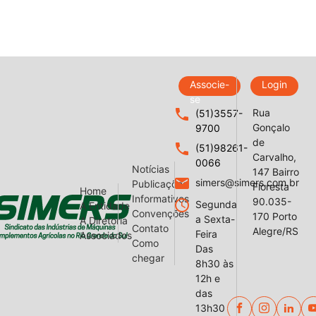
Associe-
Login
se
local_phone
Rua
(51)3557-
Gonçalo
9700
de
local_phone
(51)98261-
Carvalho,
0066
Notícias
147 Bairro
email
simers@simers.com.br
Publicações
Floresta
Home
Informativos
90.035-
query_builder
Segunda
A Entidade
Convenções
170 Porto
a Sexta-
A Diretoria
Contato
Alegre/RS
Feira
Associados
Como
Das
chegar
8h30 às
12h e
das
13h30