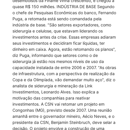
desembolsos da Finame vinha crescendo, e chegou a
quase R$ 150 milhões. INDÚSTRIA DE BASE Segundo
o chefe de Pesquisas Econômicas do banco, Fernando
Puga, a retomada está sendo comandada pela
indústria de base. "São setores exportadores, como
siderurgia e celulose, que estavam liderando os
investimentos antes da crise. Essas empresas adiaram
seus investimentos e decidiram ficar líquidas, ter
dinheiro em caixa. Agora, estão retomando os planos",
diz Puga, informando que setores como o de
siderurgia já estão nos mesmos níveis de uso da
capacidade instalada de entre 2006 e 2007. "As obras
de infraestrutura, com a perspectiva de realização da
Copa e da Olimpíada, vão demandar muito aço", diz o
analista de siderurgia e mineração da Link
Investimentos, Leonardo Alves. Isso explica a
motivação das companhias para reativar
investimentos. A CSN vai retomar um projeto em
Congonhas (MG), previsto desde 2007. Uma reunião
amanhã entre o governador mineiro, Aécio Neves, e o
presidente da CSN, Benjamin Steinbruch, deve selar a
decisão. O projeto envolve a construção de uma