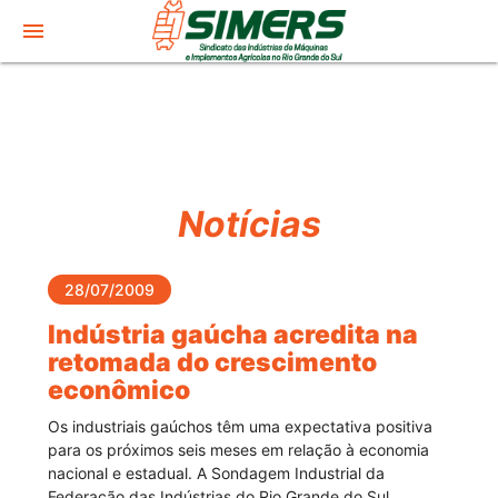
menu
Notícias
28/07/2009
Indústria gaúcha acredita na
retomada do crescimento
econômico
Os industriais gaúchos têm uma expectativa positiva
para os próximos seis meses em relação à economia
nacional e estadual. A Sondagem Industrial da
Federação das Indústrias do Rio Grande do Sul